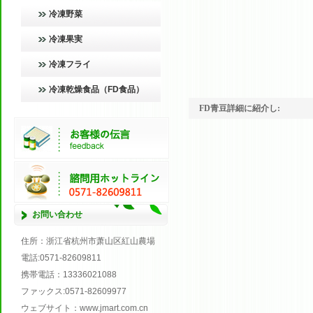
冷凍野菜
冷凍果実
冷凍フライ
冷凍乾燥食品（FD食品）
FD青豆詳細に紹介し:
お問い合わせ
住所
：浙江省杭州市萧山区紅山農場
電話
:0571
-
82609811
携帯電話
：
13336021088
ファックス
:0571
-
82609977
ウェブサイト
：
www.jmart.com.cn