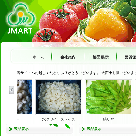
当サイトへお越しくださりありがとうございます。 大変申し訳ございま
グワイ スライス
絹サヤ
ブロッコリー
製品展示
製品展示