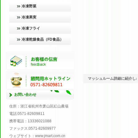
冷凍野菜
冷凍果実
冷凍フライ
冷凍乾燥食品（FD食品）
マッシュルーム詳細に紹介し:
お問い合わせ
住所
：浙江省杭州市萧山区紅山農場
電話
:0571
-
82609811
携帯電話
：
13336021088
ファックス
:0571
-
82609977
ウェブサイト
：
www.jmart.com.cn