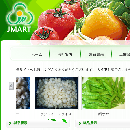
当サイトへお越しくださりありがとうございます。 大変申し訳ございま
カリフラワー
水グワイ スライス
絹サヤ
製品展示
製品展示