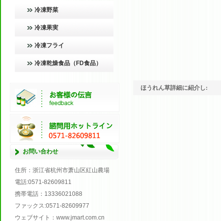
冷凍野菜
冷凍果実
冷凍フライ
冷凍乾燥食品（FD食品）
ほうれん草詳細に紹介し:
お問い合わせ
住所
：浙江省杭州市萧山区紅山農場
電話
:0571
-
82609811
携帯電話
：
13336021088
ファックス
:0571
-
82609977
ウェブサイト
：
www.jmart.com.cn