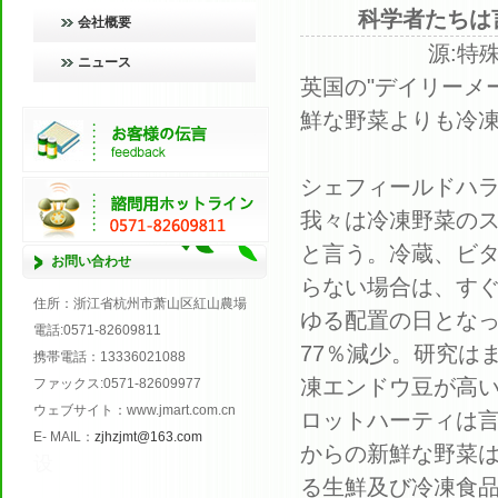
科学者たちは
会社概要
源:特殊
ニュース
英国の
"
デイリーメ
鮮な野菜
よりも
冷
シェフィールド
ハ
我々は
冷凍野菜
の
と言う
。
冷蔵
、
ビ
お問い合わせ
らない場合は
、す
住所
：浙江省杭州市萧山区紅山農場
ゆる
配置
の
日
とな
電話
:0571
-
82609811
77
％減少
。
研究は
携帯電話
：
13336021088
凍
エンドウ豆
が
高
ファックス
:0571
-
82609977
ウェブサイト
：
www.jmart.com.cn
ロット
ハーティ
は
E
-
MAIL
：
zjhzjmt@163.com
からの
新鮮な
野菜
设
る
生鮮及び冷凍
食