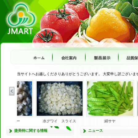
当サイトへお越しくださりありがとうございます。 大変申し訳ございま
カリフラワー
水グワイ スライス
絹サヤ
捷美特に関する情報
ニュース