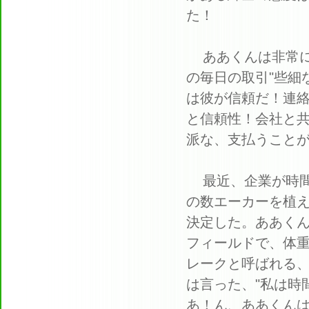
た！
ああくんは非常
の毎日の取引"些細
は彼が信頼だ！
連
と信頼性！
会社と
派な、支払うこと
最近、企業が時
の数エーカーを植
決定した。
ああく
フィールドで、体重
レークと呼ばれる
は言った、"私は時
あ！ん、ああくんは