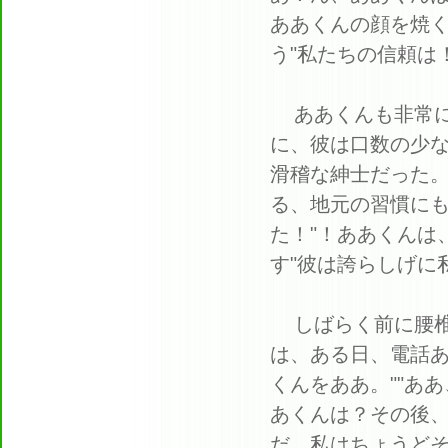
ああくんの顔を焼
う"
私たちの信頼は！
ああくんも非常
に、彼は口数の少
滑稽な紳士だった
る、地元の習慣に
た！"！ああくんは
す"彼は誇らしげに
しばらく前に腰椎
は、ある日、電話あ
くんをああ。""あ
あくんは？
その後、
だ、私はちょうどそ