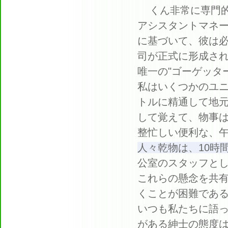
くん非常に専門
アシスタントマネ
に基づいて、彼は
司が正式に形成さ
唯一の"ゴーゲッタ
私はいくつかのユ
トルに精通して地
して覚えて、物事
整忙しい便利な、
人々乾物は、10時
公室のスタッフと
これらの懸念を共
くことが困難である
いつも私たちに語
がある紳士の態度