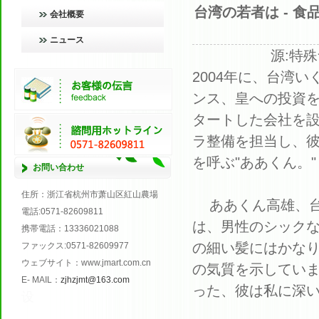
台湾の若者は - 
会社概要
ニュース
源:特殊
2004年に、台湾
ンス、皇への投資を
タートした会社を
ラ整備を担当し、
を呼ぶ"ああくん。"
お問い合わせ
住所
：浙江省杭州市萧山区紅山農場
ああくん高雄、台
電話
:0571
-
82609811
は、男性のシック
携帯電話
：
13336021088
の細い髪にはかな
ファックス
:0571
-
82609977
ウェブサイト
：
www.jmart.com.cn
の気質を示してい
E
-
MAIL
：
zjhzjmt@163.com
った、彼は私に深い印象
设