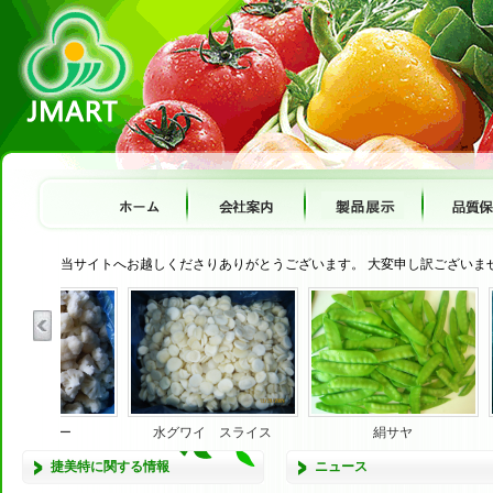
当サイトへお越しくださりありがとうございます。 大変申し訳ございま
カリフラワー
水グワイ スライス
絹サヤ
捷美特に関する情報
ニュース