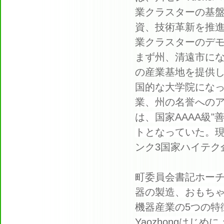
業クラスターの基
資、技術革新を推
業クラスターのデ
まず州、清遠市に
の産業基地を提供
国的な大学院にな
業、州の名誉への
は、国家AAAA級"
トとなっていた。
ンク3国家ハイテク
町委員会書記ホーチ
器の製造、おもち
機器産業の5つの特
Yaozhongはじめに