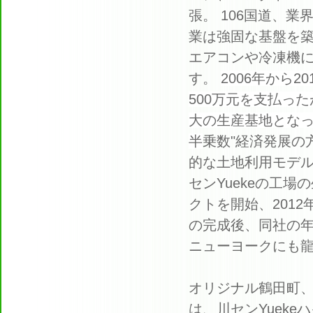
張。
106国道、
業は強固な基盤を
エアコンや冷凍機に
す。
2006年から
500万元を支払っ
大の生産基地となっ
半
乗数"経済発展の
的な土地利用モデ
センYuekeの工
クトを開始、201
の完成後、同社の年
ニューヨークにも龍
オリジナル鶴田町
は、川センYuek