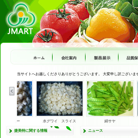
当サイトへお越しくださりありがとうございます。 大変申し訳ございま
ラワー
水グワイ スライス
絹サヤ
捷美特に関する情報
ニュース