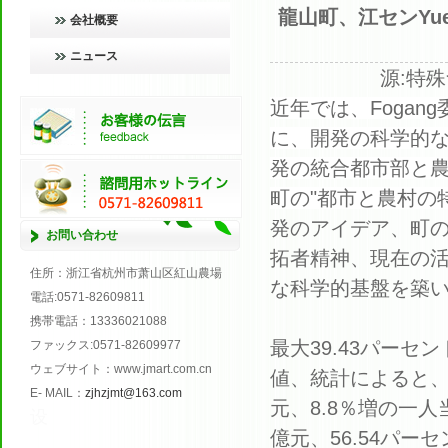
龍山町、江センYu
会社概要
ニュース
源:特殊
近年では、Foga
に、開発の科学的
発の統合都市部と
町の"都市と農村の
発のアイデア、町
お問い合わせ
拓者精神、現在の活気
住所
：浙江省杭州市萧山区紅山農場
な科学的基盤を築
電話
:0571
-
82609811
携帯電話
：
13336021088
最大39.43パーセン
ファックス
:0571
-
82609977
ウェブサイト
：
www.jmart.com.cn
値、統計によると、町
E
-
MAIL
：
zjhzjmt@163.com
元、8.8％増の一
设
億元、56.54パ