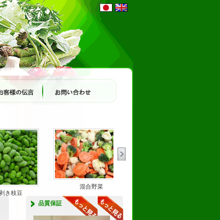
混合野菜
剥き枝豆
玉葱 ダイス
品質保証