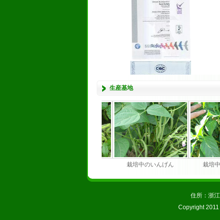
生産基地
約農場
栽培中の枝豆
栽培中のいんげん
栽培
住所：浙江省
Copyright