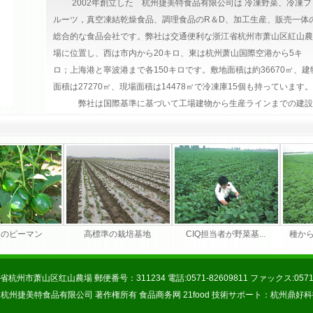
2002年創立した 杭州捷美特食品有限公司は 冷凍野菜、冷凍フ
ルーツ，真空凍結乾燥食品、調理食品のR＆D、加工生産、販売一体
総合的な食品会社です。弊社は交通便利な浙江省杭州市萧山区紅山農
場に位置し、西は市内から20キロ、東は杭州萧山国際空港から5キ
ロ；上海港と寧波港まで各150キロです。敷地面積は約36670㎡、建
面積は27270㎡、現場面積は14478㎡で冷凍庫15個も持っています。
弊社は国際基準に基づいて工場建物から生産ラインまでの建設
を厳しく行い、国際先進レベルの生産設備、分析検査設備を備えまし
た。そしてこの設備を上手に操作出来る各分野の専門的な技術者達が
いまして 農薬、微生物、理化，官能など色色の面で優れた食品が生
産できます。
品質管理の面ては ISO9000,HACCPの基準に基づいて 徹底
的に管理して 生産出来る商品が国際的競争力を備えるようにしてい
ます。
中のピーマン
高標準の栽培基地
CIQ担当者が野菜基...
種か
弊社は「誠信経営、優質サービス、厳格管理」をスローガンと
して 御皆様と長く友好的な協力関係を建てるよう期待しながら お
杭州市萧山区红山農場 郵便番号：311234 電話:0571-82609811 ファックス:0571-8
越しをお待ちしております。
 2011 杭州捷美特食品有限公司 著作権所有
食品商务网
21food
技術サポート：
杭州鼎好科