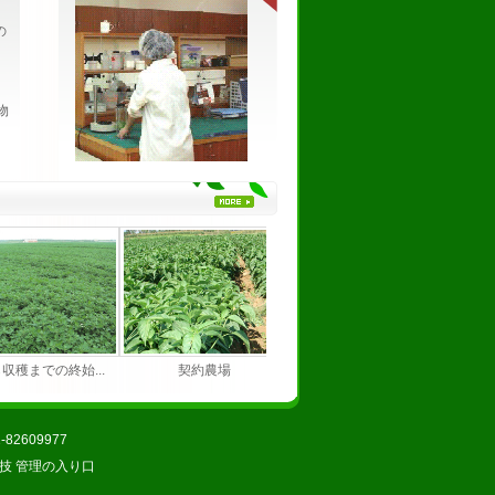
の
物
ら収穫までの終始...
契約農場
栽培中の枝豆
2609977
技
管理の入り口